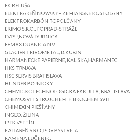
EK BELUŠA
ELEKTRÁREŇ NOVÁKY – ZEMIANSKE KOSTOLANY
ELEKTROKARBÓN TOPOLČANY
ERIMO S.R.O., POPRAD-STRÁŽE
EVPU,NOVÁ DUBNICA
FEMAX DUBNICA N.V.
GLACIER TRIBOMETAL, D.KUBÍN
HARMANECKÉ PAPIERNE, KALISKÁ,HARMANEC
HKS TRNAVA
HSC SERVIS BRATISLAVA
HUNDER BOJNIČKY
CHEMICKOTECHNOLOGICKÁ FAKULTA, BRATISLAVA
CHEMOSVIT STROJCHEM, FIBROCHEM SVIT
CHIMEXIN,PIEŠŤANY
INGEO, ŽILINA
IPEK VSETÍN
KALIAREŇ S.R.O.,POV.BYSTRICA
KAMENA LUČENEC