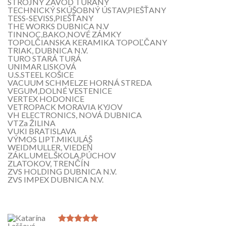
STROJNÝ ZÁVOD TURANY
TECHNICKÝ SKÚŠOBNÝ ÚSTAV,PIEŠŤANY
TESS-SEVISS,PIEŠŤANY
THE WORKS DUBNICA N.V
TINNOC,BAKO,NOVÉ ZÁMKY
TOPOLČIANSKA KERAMIKA TOPOĽČANY
TRIAK, DUBNICA N.V.
TURO STARÁ TURÁ
UNIMAR LISKOVÁ
U.S.STEEL KOŠICE
VACUUM SCHMELZE HORNÁ STREDA
VEGUM,DOLNÉ VESTENICE
VERTEX HODONICE
VETROPACK MORAVIA KYJOV
VH ELECTRONICS, NOVÁ DUBNICA
VTZa ŽILINA
VUKI BRATISLAVA
VÝMOS LIPT.MIKULÁŠ
WEIDMULLER, VIEDEŇ
ZÁKL.UMEL.ŠKOLA,PÚCHOV
ZLATOKOV, TRENČÍN
ZVS HOLDING DUBNICA N.V.
ZVS IMPEX DUBNICA N.V.