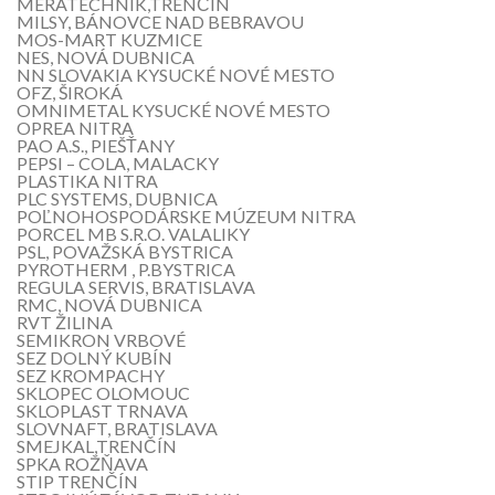
MERATECHNIK,TRENČÍN
MILSY, BÁNOVCE NAD BEBRAVOU
MOS-MART KUZMICE
NES, NOVÁ DUBNICA
NN SLOVAKIA KYSUCKÉ NOVÉ MESTO
OFZ, ŠIROKÁ
OMNIMETAL KYSUCKÉ NOVÉ MESTO
OPREA NITRA
PAO A.S., PIEŠŤANY
PEPSI – COLA, MALACKY
PLASTIKA NITRA
PLC SYSTEMS, DUBNICA
POĽNOHOSPODÁRSKE MÚZEUM NITRA
PORCEL MB S.R.O. VALALIKY
PSL, POVAŽSKÁ BYSTRICA
PYROTHERM , P.BYSTRICA
REGULA SERVIS, BRATISLAVA
RMC, NOVÁ DUBNICA
RVT ŽILINA
SEMIKRON VRBOVÉ
SEZ DOLNÝ KUBÍN
SEZ KROMPACHY
SKLOPEC OLOMOUC
SKLOPLAST TRNAVA
SLOVNAFT, BRATISLAVA
SMEJKAL,TRENČÍN
SPKA ROŽŇAVA
STIP TRENČÍN