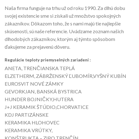
Naša firma funguje na trhu už od roku 1990. Za dlhú dobu
svojej existencie sme si získali už množstvo spokojných
zákazníkov. Dôkazom toho, že s nami majú tie najlepšie
skúsenosti, sú naše referencie. Uvádzame zoznam našich
dlhodobých zákazníkov, ktorým aj týmto spôsobom
ďakujeme za prejavenú dôveru.
Regulácie teploty priemyselných zariadení :
ANETA, TRENČIANSKA TEPLÁ
ELZETHERM, ZÁBRŽENSKÝ ĽUBOMÍR,VYŠNÝ KUBÍN
EUROSVIT NOVÉ ZÁMKY
GEVORKJAN, BANSKÁ BYSTRICA
HUNDER BOJNIČKY,HUTERA
J+J KERAMIK ŠTÚDIO,CHORVATICE
KDJ PARTIZÁNSKE
KERAMIKA HLOHOVEC
KERAMIKA VRÚTKY,
KONŠTRUKTA – ZIPO TRENČÍN