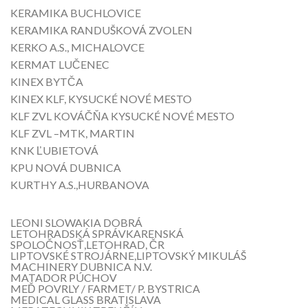
KERAMIKA BUCHLOVICE
KERAMIKA RANDUŠKOVÁ ZVOLEN
KERKO A.S., MICHALOVCE
KERMAT LUČENEC
KINEX BYTČA
KINEX KLF, KYSUCKÉ NOVÉ MESTO
KLF ZVL KOVÁČŇA KYSUCKÉ NOVÉ MESTO
KLF ZVL –MTK, MARTIN
KNK ĽUBIETOVÁ
KPU NOVÁ DUBNICA
KURTHY A.S.,HURBANOVA
LEONI SLOWAKIA DOBRÁ
LETOHRADSKÁ SPRÁVKARENSKÁ
SPOLOČNOSŤ,LETOHRAD, ČR
LIPTOVSKÉ STROJÁRNE,LIPTOVSKÝ MIKULÁŠ
MACHINERY DUBNICA N.V.
MATADOR PÚCHOV
MEĎ POVRLY / FARMET/ P. BYSTRICA
MEDICAL GLASS BRATISLAVA