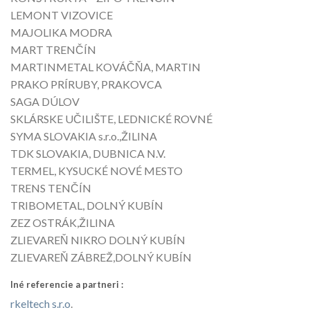
LEMONT VIZOVICE
MAJOLIKA MODRA
MART TRENČÍN
MARTINMETAL KOVÁČŇA, MARTIN
PRAKO PRÍRUBY, PRAKOVCA
SAGA DÚLOV
SKLÁRSKE UČILIŠTE, LEDNICKÉ ROVNÉ
SYMA SLOVAKIA s.r.o.,ŽILINA
TDK SLOVAKIA, DUBNICA N.V.
TERMEL, KYSUCKÉ NOVÉ MESTO
TRENS TENČÍN
TRIBOMETAL, DOLNÝ KUBÍN
ZEZ OSTRÁK,ŽILINA
ZLIEVAREŇ NIKRO DOLNÝ KUBÍN
ZLIEVAREŇ ZÁBREŽ,DOLNÝ KUBÍN
Iné referencie a partneri :
rkeltech s.r.o
.