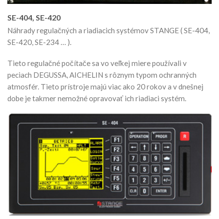
SE-404, SE-420
Náhrady regulačných a riadiacich systémov STANGE ( SE-404,
SE-420, SE-234 … ).
Tieto regulačné počítače sa vo veľkej miere používali v
peciach DEGUSSA, AICHELIN s rôznym typom ochranných
atmosfér. Tieto prístroje majú viac ako 20 rokov a v dnešnej
dobe je takmer nemožné opravovať ich riadiaci systém.