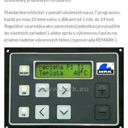
uživateľsky priateľským ovládaním.
Štandardne môže byt v pamäti uložených naraz 7 programov,
každý po max.10 intervalov, s dĺžkami od 1 min. do 24 hod.
Regulátor sa predáva ako samostatná jednotka ( pre použitie
do vlastných zariadení ), alebo spolu s výkonovou časťou na
priame riadenie výkonových telies ( typová rada REMARK ).