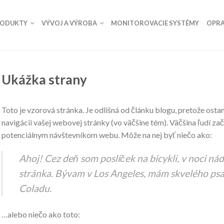
RODUKTY
VÝVOJ A VÝROBA
MONITOROVACIE SYSTÉMY
OPRA
Ukážka strany
Toto je vzorová stránka. Je odlišná od článku blogu, pretože ostan
navigácii vašej webovej stránky (vo väčšine tém). Väčšina ľudí za
potenciálnym návštevníkom webu. Môže na nej byť niečo ako:
Ahoj! Cez deň som poslíček na bicykli, v noci ná
stránka. Bývam v Los Angeles, mám skvelého ps
Coladu.
…alebo niečo ako toto: