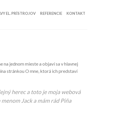
VY EL. PRÍSTROJOV
REFERENCIE
KONTAKT
e na jednom mieste a objaví sa v hlavnej
čína stránkou O mne, ktorá ich predstaví
dejný herec a toto je moja webová
a menom Jack a mám rád Piña