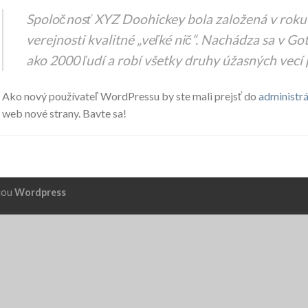
Spoločnosť XYZ Doohickey bola založená v roku
verejnosti kvalitné „veľké nič“. Nachádza sa v G
ako 2000 ľudí a robí všetky druhy úžasných vecí
Ako nový používateľ WordPressu by ste mali prejsť do
administrá
web nové strany. Bavte sa!
cou
Wordpress