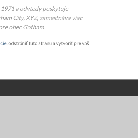
 1971 a odvtedy poskytuje
otham City, XYZ, zamestnáva viac
 pre obec Gotham.
cie
, odstrániť túto stranu a vytvoriť pre váš