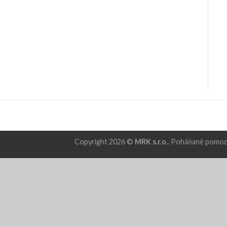
Copyright 2026 ©
MRK s.r.o.
. Poháňané pomo