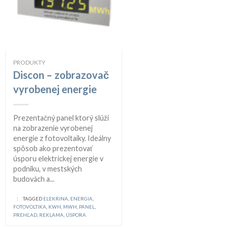
PRODUKTY
Discon – zobrazovač
vyrobenej energie
Prezentačný panel ktorý slúži
na zobrazenie vyrobenej
energie z fotovoltaiky. Ideálny
spôsob ako prezentovať
úsporu elektrickej energie v
podniku, v mestských
budovách a...
|
TAGGED
ELEKRINA
,
ENERGIA
,
FOTOVOLTIKA
,
KWH
,
MWH
,
PANEL
,
PREHĽAD
,
REKLAMA
,
ÚSPORA