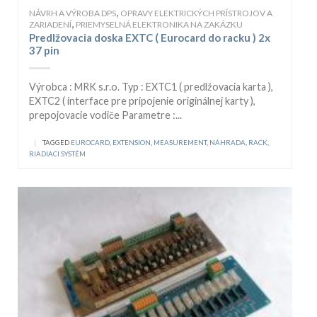
,
NÁVRH A VÝROBA DPS
OPRAVY ELEKTRICKÝCH PRÍSTROJOV A
,
ZARIADENÍ
PRIEMYSELNÁ ELEKTRONIKA NA ZAKÁZKU
Predlžovacia doska EXTC ( Eurocard do racku ) 2x
37 pin
Výrobca : MRK s.r.o. Typ : EXTC1 ( predlžovacia karta ),
EXTC2 ( interface pre pripojenie originálnej karty ),
prepojovacie vodiče Parametre :...
|
TAGGED
EUROCARD
,
EXTENSION
,
MEASUREMENT
,
NÁHRADA
,
RACK
,
RIADIACI SYSTÉM