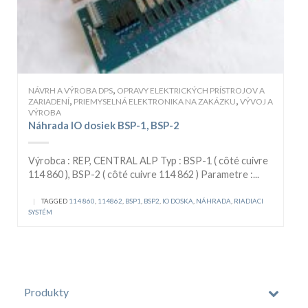
,
NÁVRH A VÝROBA DPS
OPRAVY ELEKTRICKÝCH PRÍSTROJOV A
,
,
ZARIADENÍ
PRIEMYSELNÁ ELEKTRONIKA NA ZAKÁZKU
VÝVOJ A
VÝROBA
Náhrada IO dosiek BSP-1, BSP-2
Výrobca : REP, CENTRAL ALP Typ : BSP-1 ( côté cuivre
114 860 ), BSP-2 ( côté cuivre 114 862 ) Parametre :...
|
TAGGED
114 860
,
114862
,
BSP1
,
BSP2
,
IO DOSKA
,
NÁHRADA
,
RIADIACI
SYSTÉM
Produkty