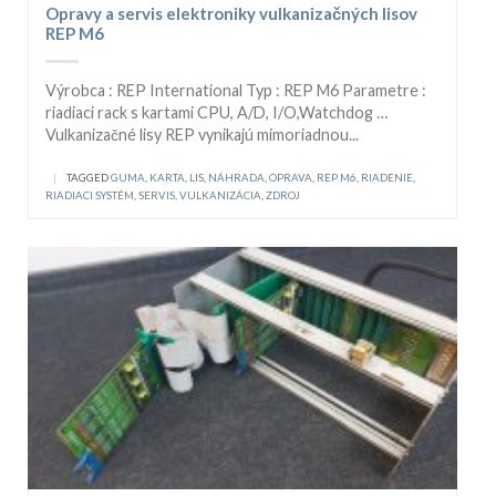
Opravy a servis elektroniky vulkanizačných lisov
REP M6
Výrobca : REP International Typ : REP M6 Parametre :
riadiaci rack s kartami CPU, A/D, I/O,Watchdog …
Vulkanizačné lisy REP vynikajú mimoriadnou...
|
TAGGED
GUMA
,
KARTA
,
LIS
,
NÁHRADA
,
OPRAVA
,
REP M6
,
RIADENIE
,
RIADIACI SYSTÉM
,
SERVIS
,
VULKANIZÁCIA
,
ZDROJ