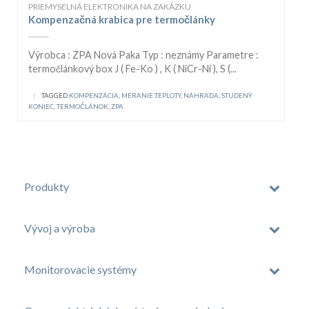
PRIEMYSELNÁ ELEKTRONIKA NA ZAKÁZKU
Kompenzačná krabica pre termočlánky
Výrobca : ZPA Nová Paka Typ : neznámy Parametre :
termočlánkový box J ( Fe-Ko ) , K ( NiCr-Ni ), S (...
|
TAGGED
KOMPENZÁCIA
,
MERANIE TEPLOTY
,
NÁHRADA
,
STUDENÝ
KONIEC
,
TERMOČLÁNOK
,
ZPA
Produkty
Vývoj a výroba
Monitorovacie systémy