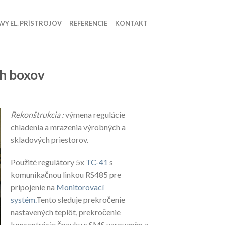
VY EL. PRÍSTROJOV
REFERENCIE
KONTAKT
ch boxov
Rekonštrukcia :
výmena regulácie
chladenia a mrazenia výrobných a
skladových priestorov.
Použité regulátory 5x
TC-41
s
komunikačnou linkou RS485 pre
pripojenie na
Monitorovací
systém.
Tento sleduje prekročenie
nastavených teplôt, prekročenie
koncentrácie čpavku s SMS varovaním a