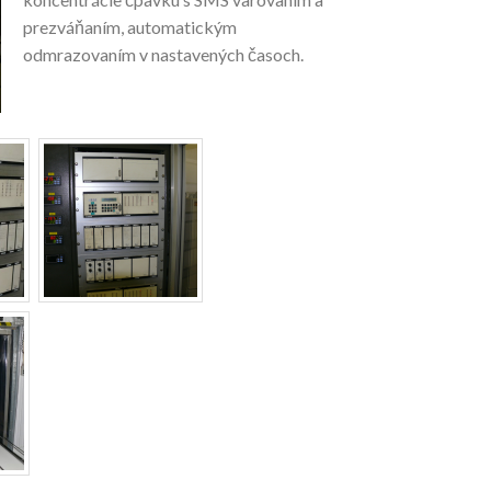
prezváňaním, automatickým
odmrazovaním v nastavených časoch.