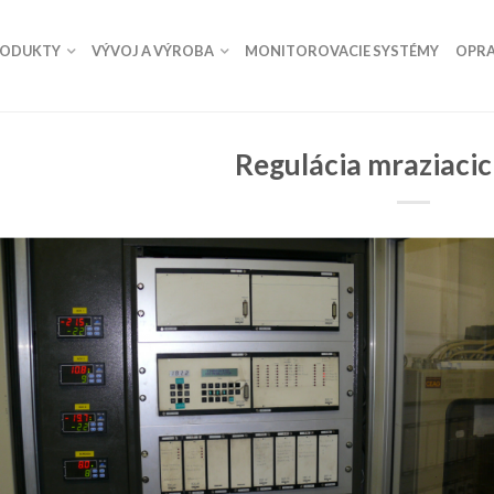
RODUKTY
VÝVOJ A VÝROBA
MONITOROVACIE SYSTÉMY
OPRA
Regulácia mraziaci